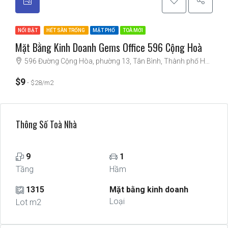
NỔI BẬT
HẾT SÀN TRỐNG
MẶT PHỐ
TOÀ MỚI
Mặt Bằng Kinh Doanh Gems Office 596 Cộng Hoà
596 Đường Cộng Hòa, phường 13, Tân Bình, Thành phố Hồ Chí Minh, Việt Nam
$9
$28/m2
Thông Số Toà Nhà
9
1
Tầng
Hầm
1315
Mặt bằng kinh doanh
Loại
Lot m2